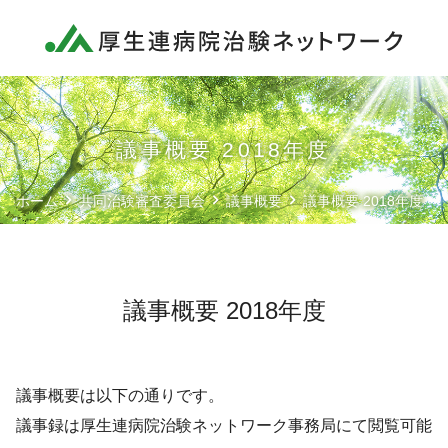
ネットワーク概要
厚生連病院の方へ
治験依頼者様へ
議事概要 2018年度
患者様へ
ホーム
共同治験審査委員会
議事概要
議事概要 2018年度
各種文書
共同治験審査委員会
議事概要 2018年度
お問い合わせ
議事概要は以下の通りです。
議事録は厚生連病院治験ネットワーク事務局にて閲覧可能