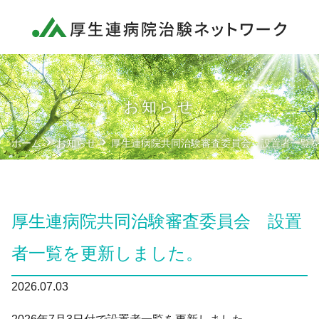
ネットワーク概要
厚生連病院の方へ
治験依頼者様へ
お知らせ
患者様へ
ホーム
お知らせ
厚生連病院共同治験審査委員会 設置者一覧
各種文書
共同治験審査委員会
厚生連病院共同治験審査委員会 設置
者一覧を更新しました。
お問い合わせ
2026.07.03