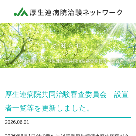
ネットワーク概要
厚生連病院の方へ
治験依頼者様へ
お知らせ
患者様へ
ホーム
お知らせ
厚生連病院共同治験審査委員会 設置者一覧
各種文書
共同治験審査委員会
厚生連病院共同治験審査委員会 設置
者一覧等を更新しました。
お問い合わせ
2026.06.01