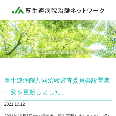
ネットワーク概要
厚生連病院の方へ
治験依頼者様へ
お知らせ
患者様へ
ホーム
お知らせ
厚生連病院共同治験審査委員会設置者一覧を
各種文書
共同治験審査委員会
厚生連病院共同治験審査委員会設置者
一覧を更新しました。
お問い合わせ
2021.10.12