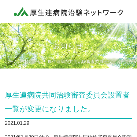
ネットワーク概要
厚生連病院の方へ
治験依頼者様へ
お知らせ
患者様へ
ホーム
お知らせ
厚生連病院共同治験審査委員会設置者一覧が
各種文書
共同治験審査委員会
厚生連病院共同治験審査委員会設置者
一覧が変更になりました。
お問い合わせ
2021.01.29